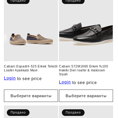
Продано
Продано
ц
и
я
:
Cabani Espadril-525 Erkek Tekstil
Cabani 572M1660 Erkek %100
Loafer Ayakkabı Mavi
Hakiki Deri loafer & makosen
Siyah
Login
to see price
Login
to see price
Выберите варианты
Выберите варианты
Продано
Продано