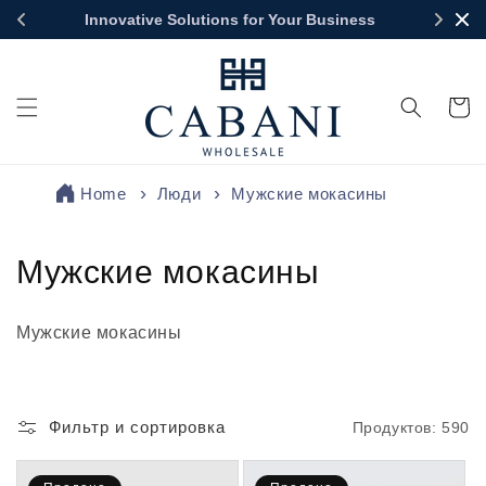
Перейти
Innovative Solutions for Your Business
к
контенту
Корзин
Home
Люди
Мужские мокасины
К
Мужские мокасины
о
Мужские мокасины
л
л
Фильтр и сортировка
Продуктов: 590
е
к