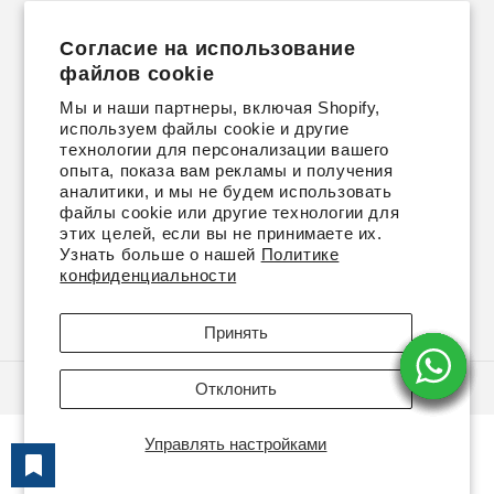
Почта:
Wholesale@cabanishoes.com
.
Согласие на использование
файлов cookie
ПОДПИСЫВАЙТЕСЬ НА НАС
Мы и наши партнеры, включая Shopify,
используем файлы cookie и другие
технологии для персонализации вашего
Instagram
YouTube
TikTok
Твиттер
Pinterest
опыта, показа вам рекламы и получения
аналитики, и мы не будем использовать
файлы cookie или другие технологии для
ПОДПИШИТЕСЬ НА СКИДКИ И
этих целей, если вы не принимаете их.
ОБНОВЛЕНИЯ
Узнать больше о нашей
Политике
конфиденциальности
Адрес электронной почты
Принять
Отклонить
© 2026,
Cabani Shoes | Wholesale
На платформе Shopify
Управлять настройками