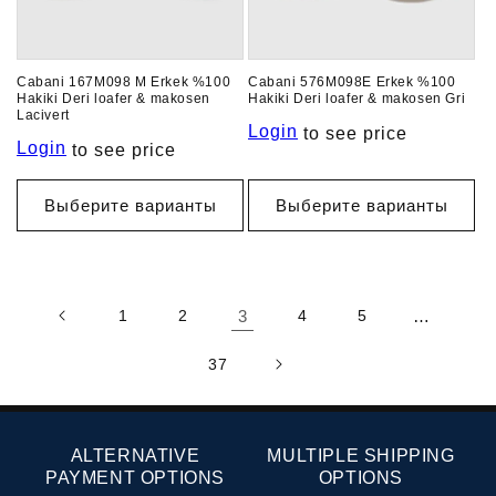
Cabani 167M098 M Erkek %100
Cabani 576M098E Erkek %100
Hakiki Deri loafer & makosen
Hakiki Deri loafer & makosen Gri
Lacivert
Login
to see price
Login
to see price
Выберите варианты
Выберите варианты
1
2
3
4
5
…
37
ALTERNATIVE
MULTIPLE SHIPPING
PAYMENT OPTIONS
OPTIONS